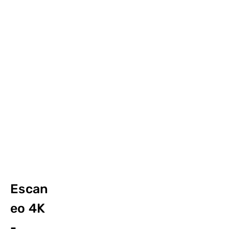
:: LIMA :: LOOP :: LAB ::
Prácticas fotoquímicas decoloniales
desde Lima
Escan
eo 4K
-