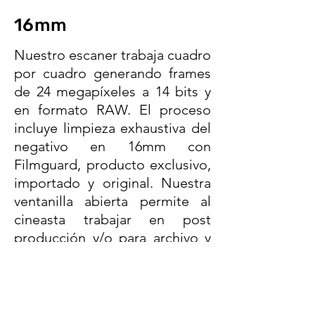
16mm
Nuestro escaner trabaja cuadro
por cuadro generando frames
de 24 megapíxeles a 14 bits y
en formato RAW. El proceso
incluye limpieza exhaustiva del
negativo en 16mm con
Filmguard, producto exclusivo,
importado y original. Nuestra
ventanilla abierta permite al
cineasta trabajar en post
producción y/o para archivo y
su futuro retorno al fílmico.
Trabajamos en 16mm, Super
16mm, Ultra 16mm a color o
blanco y negro.