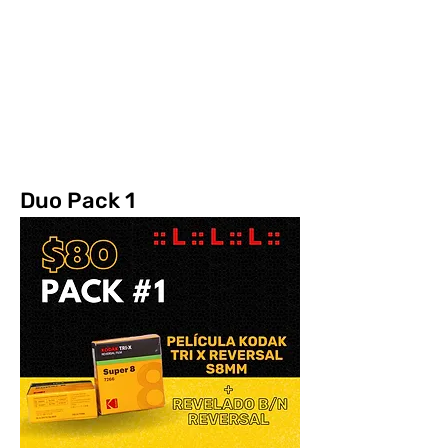
:: LIMA :: LOOP :: LAB ::
Prácticas fotoquímicas decoloniales
desde Lima
Duo Pack 1